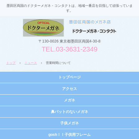
墨田区両国のドクターメガネ・コンタクトは、地域一番店を目指して頑張っていま
す。
〒130-0026 東京都墨田区両国4-30-8
TEL.03-3631-2349
トップ
›
ニュース
›
営業時間について
トップページ
アクセス
メガネ
鼻パットのないメガネ
子供メガネ
gosh！！子供用フレーム